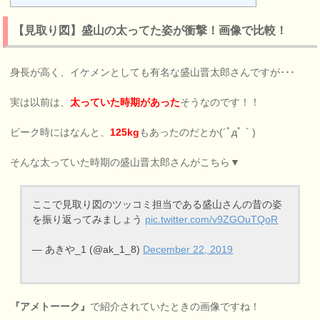
【見取り図】盛山の太ってた姿が衝撃！画像で比較！
身長が高く、イケメンとしても有名な盛山晋太郎さんですが･･･
実は以前は、
太っていた時期があった
そうなのです！！
ピーク時にはなんと、
125kg
もあったのだとか(´ﾟдﾟ｀)
そんな太っていた時期の盛山晋太郎さんがこちら▼
ここで見取り図のツッコミ担当である盛山さんの昔の姿
を振り返ってみましょう
pic.twitter.com/v9ZGOuTQoR
— あきや_1 (@ak_1_8)
December 22, 2019
『アメトーーク』
で紹介されていたときの画像ですね！