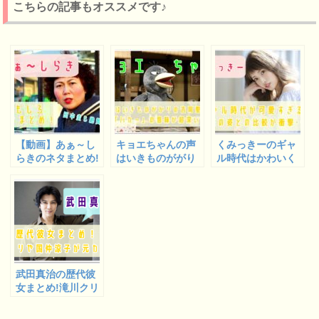
こちらの記事もオススメです♪
【動画】あぁ～し
キョエちゃんの声
くみっきーのギャ
らきのネタまとめ!
はいきものががり
ル時代はかわいく
田中圭もトリコ?
の吉岡聖恵!?バカ
て神様!?現在との
なぜか癖になるw
ーの意味も深い!
比較が衝撃･･･【画
像】
武田真治の歴代彼
女まとめ!滝川クリ
ステルや国仲涼子
が元カノ!?