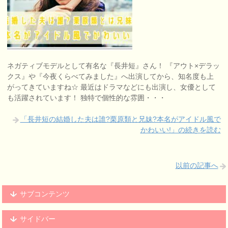
ネガティブモデルとして有名な『長井短』さん！ 『アウト×デラッ
クス』や『今夜くらべてみました』へ出演してから、知名度も上
がってきていますね☆ 最近はドラマなどにも出演し、女優として
も活躍されています！ 独特で個性的な雰囲・・・
「長井短の結婚した夫は誰?栗原類と兄妹?本名がアイドル風で
かわいい!」の続きを読む
以前の記事へ
サブコンテンツ
サイドバー