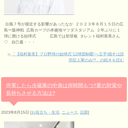
台風７号が接近する影響があったなか ２０２３年８月１５日の広
島ー阪神戦 広島カープの本拠地マツダスタジアム ２年ぶりに１
球に懸ける始球式 広島では初登板 タレント稲村亜美さん
♡ 自己最・・・
「【稲村亜美】プロ野球の始球式”12球団制覇”へ王手!残すは読
売巨人軍のみ!?」の続きを読む
停電したら冷蔵庫の中身は何時間もつ?夏の対策や
長持ちさせる方法は?
2023年8月15日
[
お役立ち・生活
,
ニュース
,
話題
]