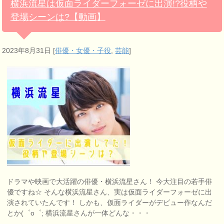
横浜流星は仮面ライダーフォーゼに出演!?役柄や
登場シーンは?【動画】
2023年8月31日
[
俳優・女優・子役
,
芸能
]
ドラマや映画で大活躍の俳優・横浜流星さん！ 今大注目の若手俳
優ですね☆ そんな横浜流星さん、実は仮面ライダーフォーゼに出
演されていたんです！ しかも、仮面ライダーがデビュー作なんだ
とか(゜o゜; 横浜流星さんが一体どんな・・・