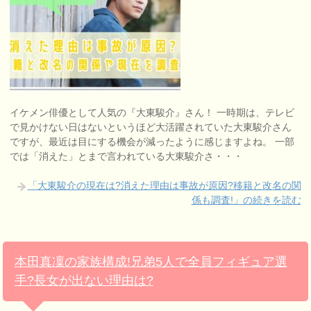
イケメン俳優として人気の『大東駿介』さん！ 一時期は、テレビ
で見かけない日はないというほど大活躍されていた大東駿介さん
ですが、最近は目にする機会が減ったように感じますよね。 一部
では「消えた」とまで言われている大東駿介さ・・・
「大東駿介の現在は?消えた理由は事故が原因?移籍と改名の関
係も調査!」の続きを読む
本田真凜の家族構成!兄弟5人で全員フィギュア選
手?長女が出ない理由は?