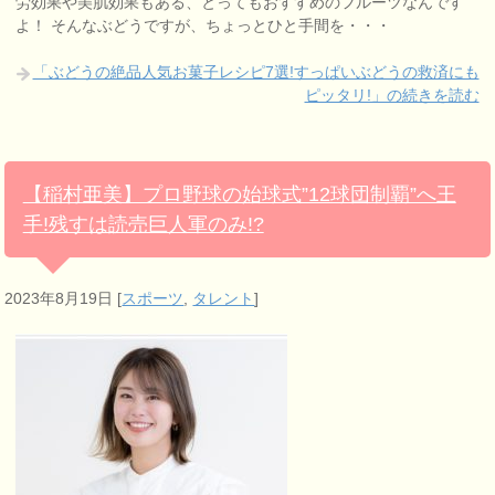
労効果や美肌効果もある、とってもおすすめのフルーツなんです
よ！ そんなぶどうですが、ちょっとひと手間を・・・
「ぶどうの絶品人気お菓子レシピ7選!すっぱいぶどうの救済にも
ピッタリ!」の続きを読む
【稲村亜美】プロ野球の始球式”12球団制覇”へ王
手!残すは読売巨人軍のみ!?
2023年8月19日
[
スポーツ
,
タレント
]