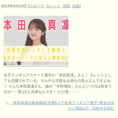
2023年8月23日
[
スポーツ
,
タレント
,
芸能
,
話題
]
女子フィギュアスケート選手の『本田真凜』さん！ タレントとし
ても活躍されている、マルチな才能をお持ちの美人さんですよね
♡ そんな本田真凜さん、妹が『本田望結』さんというのは有名で
すが･･･ 実は5人兄弟なんです！ ただ長・・・
「本田真凜の家族構成!兄弟5人で全員フィギュア選手?長女が出
ない理由は?」の続きを読む