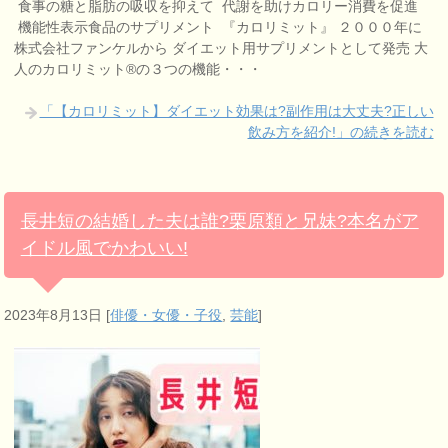
食事の糖と脂肪の吸収を抑えて 代謝を助けカロリー消費を促進
機能性表示食品のサプリメント 『カロリミット』 ２０００年に
株式会社ファンケルから ダイエット用サプリメントとして発売 大
人のカロリミット®の３つの機能・・・
「【カロリミット】ダイエット効果は?副作用は大丈夫?正しい
飲み方を紹介!」の続きを読む
長井短の結婚した夫は誰?栗原類と兄妹?本名がア
イドル風でかわいい!
2023年8月13日
[
俳優・女優・子役
,
芸能
]