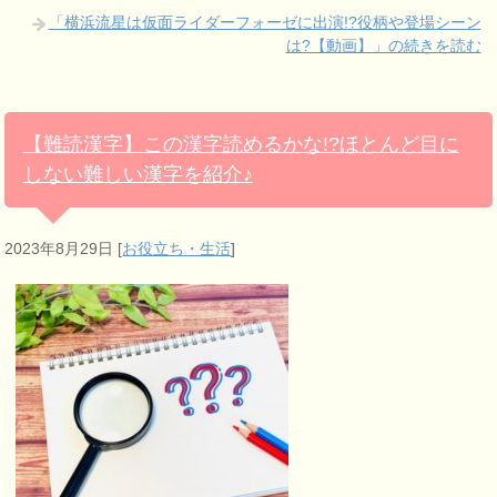
「横浜流星は仮面ライダーフォーゼに出演!?役柄や登場シーン
は?【動画】」の続きを読む
【難読漢字】この漢字読めるかな!?ほとんど目に
しない難しい漢字を紹介♪
2023年8月29日
[
お役立ち・生活
]