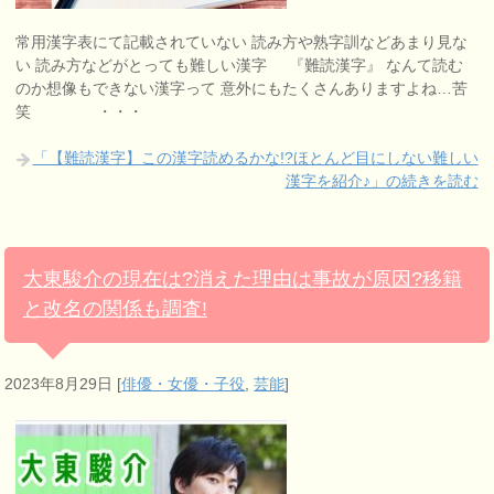
常用漢字表にて記載されていない 読み方や熟字訓などあまり見な
い 読み方などがとっても難しい漢字 『難読漢字』 なんて読む
のか想像もできない漢字って 意外にもたくさんありますよね…苦
笑 ・・・
「【難読漢字】この漢字読めるかな!?ほとんど目にしない難しい
漢字を紹介♪」の続きを読む
大東駿介の現在は?消えた理由は事故が原因?移籍
と改名の関係も調査!
2023年8月29日
[
俳優・女優・子役
,
芸能
]