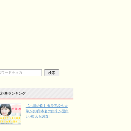
気記事ランキング
【小川紗良】出身高校や大
学が判明!本名の由来が面白
い♪彼氏も調査!