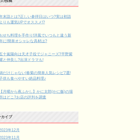
近の投稿
年末詣とは?正しい参拝日はいつ?実は初詣
よりも運気UPでオススメ!?
おせち料理を手作り!洋風でいつもと違う新
年に!簡単オシャレな具材は?
五十嵐陽向は天才子役でジャニーズ?平野紫
耀と仲良し?出演ドラマも!
鍋だけじゃない!春菊の簡単人気レシピ7選!
子供も食べやすい絶品料理♪
【月曜から夜ふかし】かに太郎(かに飯)の場
所はどこ?お店の評判を調査
ーカイブ
2023年12月
2023年11月