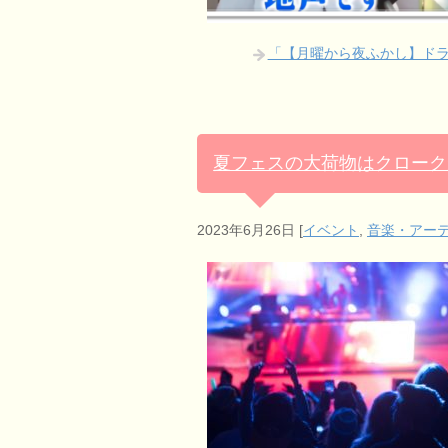
「【月曜から夜ふかし】ドラ
夏フェスの大荷物はクローク
2023年6月26日
[
イベント
,
音楽・アー