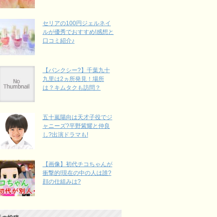
セリアの100円ジェルネイ
ルが優秀でおすすめ!感想と
口コミ紹介♪
【バンクシー?】千葉九十
九里は2ヵ所発見！場所
は？キムタクも訪問？
五十嵐陽向は天才子役でジ
ャニーズ?平野紫耀と仲良
し?出演ドラマも!
【画像】初代チコちゃんが
衝撃的!現在の中の人は誰?
顔の仕組みは?