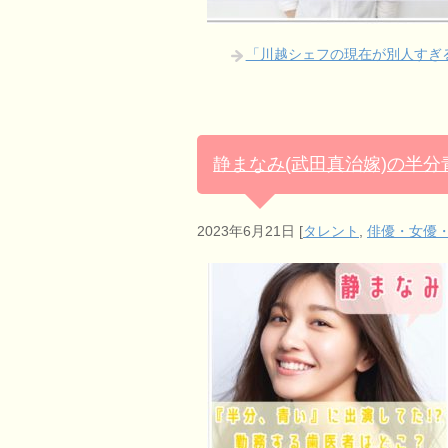
「川越シェフの現在が別人すぎる
静まなみ(武田真治嫁)の半
2023年6月21日
[
タレント
,
俳優・女優