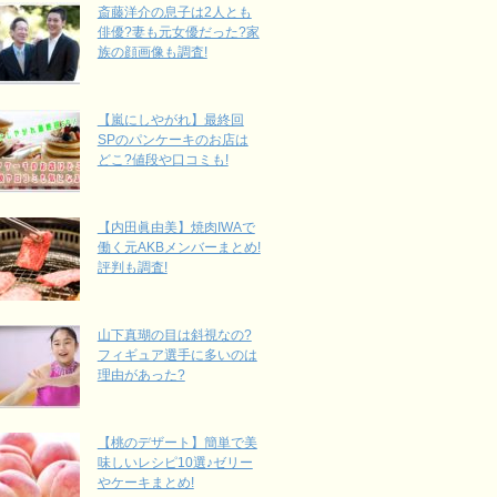
斎藤洋介の息子は2人とも
俳優?妻も元女優だった?家
族の顔画像も調査!
【嵐にしやがれ】最終回
SPのパンケーキのお店は
どこ?値段や口コミも!
【内田眞由美】焼肉IWAで
働く元AKBメンバーまとめ!
評判も調査!
山下真瑚の目は斜視なの?
フィギュア選手に多いのは
理由があった?
【桃のデザート】簡単で美
味しいレシピ10選♪ゼリー
やケーキまとめ!