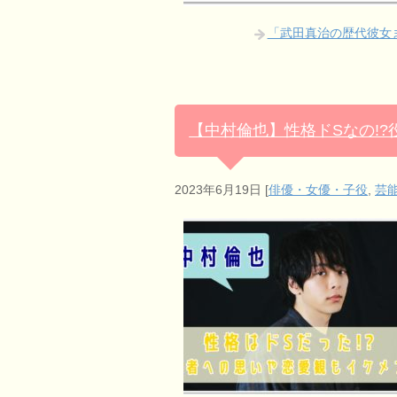
「武田真治の歴代彼女
【中村倫也】性格ドSなの!
2023年6月19日
[
俳優・女優・子役
,
芸