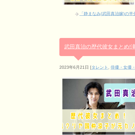
「静まなみ(武田真治嫁)の
武田真治の歴代彼女まとめ!
2023年6月21日
[
タレント
,
俳優・女優