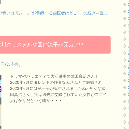
半分青い出演シーンは?勤務する歯医者はどこ?」の続きを読む
滝川クリステルや国仲涼子が元カノ!?
・子役
,
芸能
]
ドラマやバラエティで大活躍中の武田真治さん！
2020年7月にタレントの静まなみさんとご結婚され、
2023年6月には第一子が誕生されましたね♪ そんな武
田真治さん、実は過去に交際されていた女性がスゴイ
人ばかりだという噂が・・・