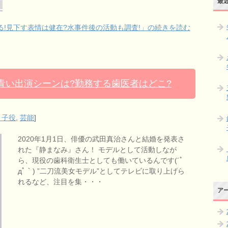
最
!見下す表情は健在?水事件後の活動も調査!」の続きを読む
分青い出演シーンは?勤務する歯医者はどこ?
・子役
,
芸能
]
2020年1月1日、俳優の武田真治さんと結婚を発表さ
れた『静まなみ』さん！ モデルとして活動しなが
ら、現役の歯科衛生士としても働いているんです(´ﾟ
дﾟ｀) ”二刀流美女モデル”としてテレビに取り上げら
れるなど、注目を集・・・
ア