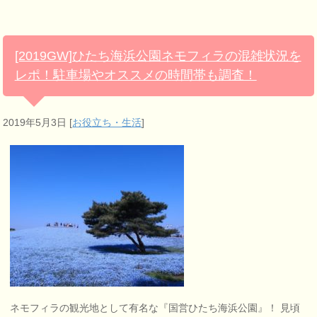
[2019GW]ひたち海浜公園ネモフィラの混雑状況を
レポ！駐車場やオススメの時間帯も調査！
2019年5月3日
[
お役立ち・生活
]
ネモフィラの観光地として有名な『国営ひたち海浜公園』！ 見頃