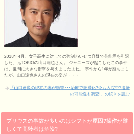
2018年4月、女子高生に対しての強制わいせつ容疑で芸能界を引退
した、元TOKIOの山口達也さん。 ジャニーズが起こしたこの事件
は、世間に大きな衝撃を与えましたよね。 事件から1年が経ちまし
たが、山口達也さんの現在の姿が・・・
「山口達也の現在の姿が衝撃･･･治療で肥満化?今も入院中?復帰
の可能性も調査!」の続きを読む
プリウスの事故が多いのはシフトが原因?操作が難
しくて高齢者は危険?