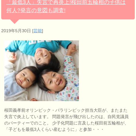
「最低3人」失言で再炎上!桜田前五輪相の子供は
何人?発言の意図も調査!
2019年5月30日
[
芸能
]
桜田義孝前オリンピック・パラリンピック担当大臣が、またまた
失言で炎上しています。 問題発言が飛び出したのは、自民党議員
のパーティーでのこと。 少子化問題に言及した桜田前五輪相が、
「子どもを最低3人くらい産むように」と参加・・・