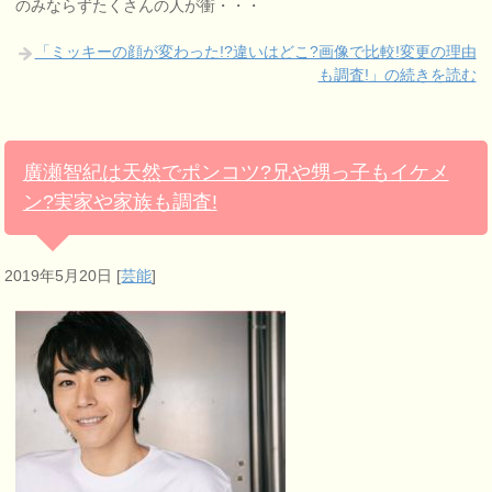
のみならずたくさんの人が衝・・・
「ミッキーの顔が変わった!?違いはどこ?画像で比較!変更の理由
も調査!」の続きを読む
廣瀬智紀は天然でポンコツ?兄や甥っ子もイケメ
ン?実家や家族も調査!
2019年5月20日
[
芸能
]