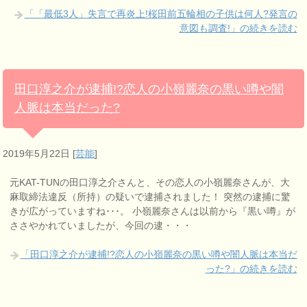
「「最低3人」失言で再炎上!桜田前五輪相の子供は何人?発言の
意図も調査!」の続きを読む
田口淳之介が逮捕!?恋人の小嶺麗奈の黒い噂や闇
人脈は本当だった?
2019年5月22日
[
芸能
]
元KAT-TUNの田口淳之介さんと、その恋人の小嶺麗奈さんが、大
麻取締法違反（所持）の疑いで逮捕されました！ 突然の逮捕に驚
きが広がっていますね･･･。 小嶺麗奈さんは以前から『黒い噂』が
ささやかれていましたが、今回の逮・・・
「田口淳之介が逮捕!?恋人の小嶺麗奈の黒い噂や闇人脈は本当だ
った?」の続きを読む