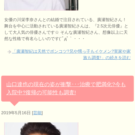
女優の川栄李奈さんとの結婚で注目されている、廣瀬智紀さん！
舞台を中心に活動されている廣瀬智紀さんは、『2.5次元俳優』と
して大人気の俳優さんです☆ そんな廣瀬智紀さん、想像以上に天
然な性格で有名らしいのです(´ﾟдﾟ｀・・・
「廣瀬智紀は天然でポンコツ?兄や甥っ子もイケメン?実家や家
族も調査!」の続きを読む
山口達也の現在の姿が衝撃･･･治療で肥満化?今も
入院中?復帰の可能性も調査!
2019年5月16日
[
芸能
]