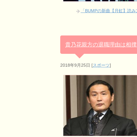
「BUMPの新曲【月虹】読
貴乃花親方の退職理由は相撲
2018年9月25日
[
スポーツ
]