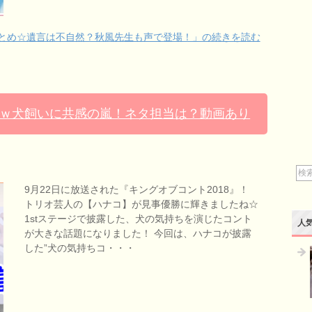
まとめ☆遺言は不自然？秋風先生も声で登場！」の続きを読む
ｗ犬飼いに共感の嵐！ネタ担当は？動画あり
9月22日に放送された『キングオブコント2018』！
トリオ芸人の【ハナコ】が見事優勝に輝きましたね☆
1stステージで披露した、犬の気持ちを演じたコント
人
が大きな話題になりました！ 今回は、ハナコが披露
した”犬の気持ちコ・・・