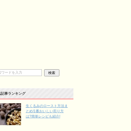
気記事ランキング
生くるみのロースト方法ま
とめ!1番おいしい煎り方
は?簡単レシピも紹介!