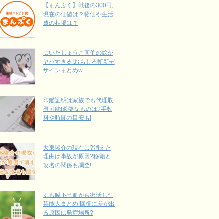
【まんぷく】戦後の300円,
現在の価値は？物価や生活
費の相場は？
はいだしょうこ画伯の絵が
ヤバすぎる!おもしろ斬新デ
ザインまとめw
印鑑証明は家族でも代理取
得可能!必要なものは?手数
料や時間の目安も!
大東駿介の現在は?消えた
理由は事故が原因?移籍と
改名の関係も調査!
くも膜下出血から復活した
芸能人まとめ!回復に差が出
る原因は発症場所?