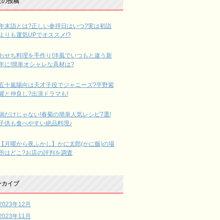
近の投稿
年末詣とは?正しい参拝日はいつ?実は初詣
よりも運気UPでオススメ!?
おせち料理を手作り!洋風でいつもと違う新
年に!簡単オシャレな具材は?
五十嵐陽向は天才子役でジャニーズ?平野紫
耀と仲良し?出演ドラマも!
鍋だけじゃない!春菊の簡単人気レシピ7選!
子供も食べやすい絶品料理♪
【月曜から夜ふかし】かに太郎(かに飯)の場
所はどこ?お店の評判を調査
ーカイブ
2023年12月
2023年11月