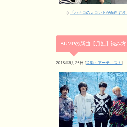
「ハナコの犬コントが面白すぎ
BUMPの新曲【月虹】読み
2018年9月26日
[
音楽・アーティスト
]