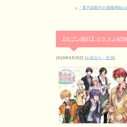
「貴乃花親方の退職理由は
【セブン銀行】イケメンAT
2018年9月25日
[
お役立ち・生活
]