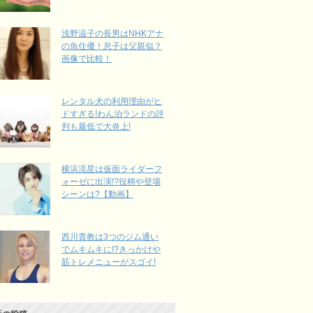
浅野温子の長男はNHKアナ
の魚住優！息子は父親似？
画像で比較！
レンタル犬の利用理由がヒ
ドすぎる!わん泊ランドの評
判も最低で大炎上!
横浜流星は仮面ライダーフ
ォーゼに出演!?役柄や登場
シーンは?【動画】
西川貴教は3つのジム通い
でムキムキに!?きっかけや
筋トレメニューがスゴイ!