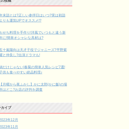
近の投稿
年末詣とは?正しい参拝日はいつ?実は初詣
よりも運気UPでオススメ!?
おせち料理を手作り!洋風でいつもと違う新
年に!簡単オシャレな具材は?
五十嵐陽向は天才子役でジャニーズ?平野紫
耀と仲良し?出演ドラマも!
鍋だけじゃない!春菊の簡単人気レシピ7選!
子供も食べやすい絶品料理♪
【月曜から夜ふかし】かに太郎(かに飯)の場
所はどこ?お店の評判を調査
ーカイブ
2023年12月
2023年11月