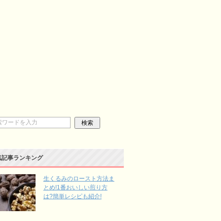
気記事ランキング
生くるみのロースト方法ま
とめ!1番おいしい煎り方
は?簡単レシピも紹介!