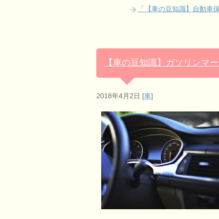
「【車の豆知識】自動車保
【車の豆知識】ガソリンマー
2018年4月2日
[
車
]