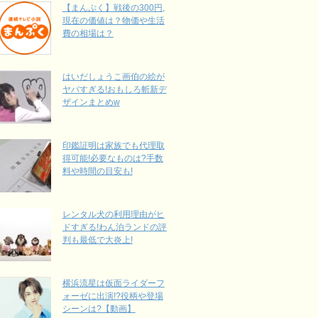
【まんぷく】戦後の300円,
現在の価値は？物価や生活
費の相場は？
はいだしょうこ画伯の絵が
ヤバすぎる!おもしろ斬新デ
ザインまとめw
印鑑証明は家族でも代理取
得可能!必要なものは?手数
料や時間の目安も!
レンタル犬の利用理由がヒ
ドすぎる!わん泊ランドの評
判も最低で大炎上!
横浜流星は仮面ライダーフ
ォーゼに出演!?役柄や登場
シーンは?【動画】