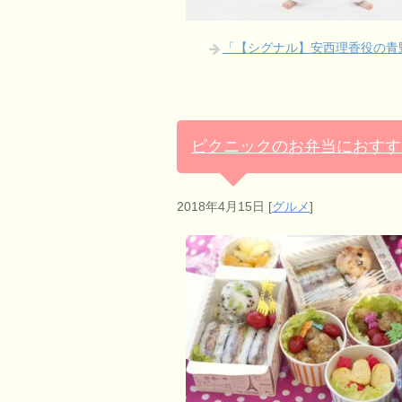
「【シグナル】安西理香役の青
ピクニックのお弁当におすす
2018年4月15日
[
グルメ
]