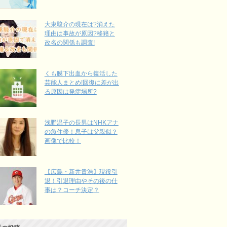
大東駿介の現在は?消えた
理由は事故が原因?移籍と
改名の関係も調査!
くも膜下出血から復活した
芸能人まとめ!回復に差が出
る原因は発症場所?
浅野温子の長男はNHKアナ
の魚住優！息子は父親似？
画像で比較！
【広島・新井貴浩】現役引
退！引退理由やその後の仕
事は？コーチ決定？