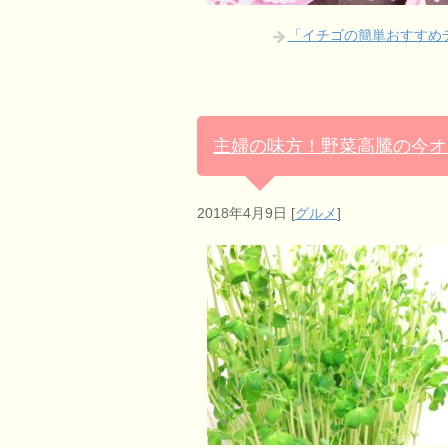
「イチゴの簡単おすすめ
主婦の味方！野菜高騰の今オ
2018年4月9日
[
グルメ
]