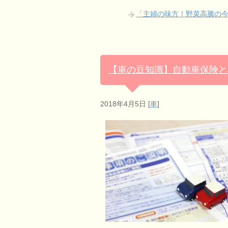
「主婦の味方！野菜高騰の今
【車の豆知識】自動車保険とJ
2018年4月5日
[
車
]