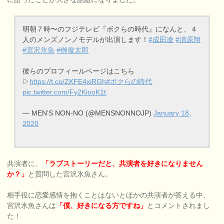
明朝７時〜のフジテレビ『ボクらの時代』になんと、４
人のメンズノンノモデルが出演します！
#成田凌
#清原翔
#宮沢氷魚
#栁俊太郎
彼らのプロフィールページはこちら
▷
https://t.co/ZKFE4xiRGh
#ボクらの時代
pic.twitter.com/Fy2KiooK1t
— MEN’S NON-NO (@MENSNONNOJP)
January 18,
2020
共演者に、
「ラブストーリーだと、共演者を好きになりません
か？」
と質問した宮沢氷魚さん。
相手役に恋愛感情を抱くことはないとほかの共演者が答える中、
宮沢氷魚さんは
「僕、好きになる方ですね」
とコメントされまし
た！