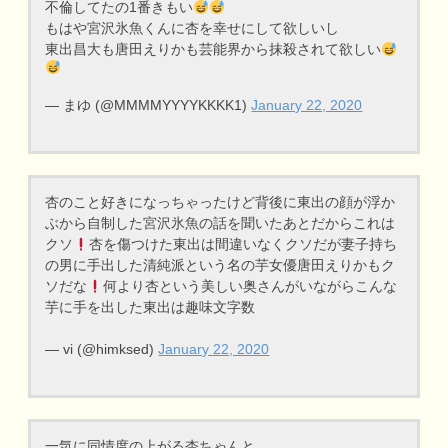
不倫してたの1番きもい
もはや宮沢氷魚くんに杏を幸せにして欲しいし
東出昌大も唐田えりかも芸能界から抹殺されて欲しい
— まゆ (@MMMMYYYYKKKK1)
January 22, 2020
杏のこと好きになっちゃったけど背後に東出の顔が浮か
ぶから自制した宮沢氷魚の話を聞いたあとだからこれは
クソ
杏を傷つけた東出は間違いなくクソだが妻子持ち
の男に手出した清純派という名の芋女優唐田えりかもク
ソだな
何より杏という美しい奥さんがいながらこんな
芋に手を出した東出は趣味文字数
— vi (@himksed)
January 22, 2020
一気に同情度の上がる杏ちゃんと