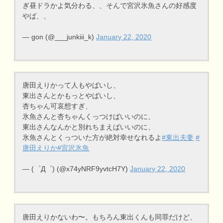
ぎ昼ドラかよ気分わる、、そんで宮沢氷魚さんの好感度
やば、、
— gon (@___junkiii_k)
January 22, 2020
唐田えりかって人もやばいし、
東出さんとかもっとやばいし、
杏ちゃん可哀想すぎ、
氷魚さんと杏ちゃんくっつけばいいのに、
東出さんなんかと別れちまえばいいのに、
氷魚さんとくっついた方が絶対幸せなれるよ
#東出夫妻
#
唐田えりか
#宮沢氷魚
— (゜Д゜) (@x74yNRF9yvtcH7Y)
January 22, 2020
唐田えりかないわ〜。もちろん東出くんも同罪だけど、