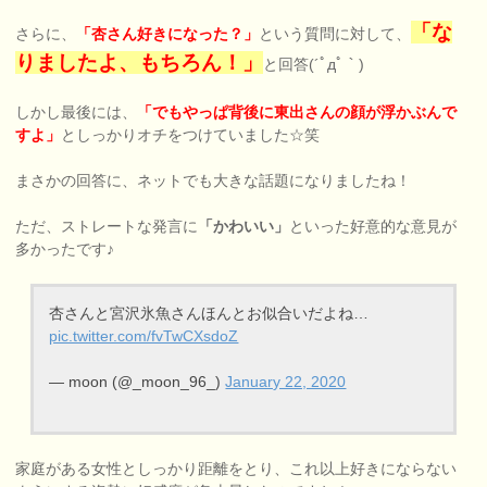
「な
さらに、
「杏さん好きになった？」
という質問に対して、
りましたよ、もちろん！」
と回答(´ﾟдﾟ｀)
しかし最後には、
「でもやっぱ背後に東出さんの顔が浮かぶんで
すよ」
としっかりオチをつけていました☆笑
まさかの回答に、ネットでも大きな話題になりましたね！
ただ、ストレートな発言に
「かわいい」
といった好意的な意見が
多かったです♪
杏さんと宮沢氷魚さんほんとお似合いだよね…
pic.twitter.com/fvTwCXsdoZ
— moon (@_moon_96_)
January 22, 2020
家庭がある女性としっかり距離をとり、これ以上好きにならない