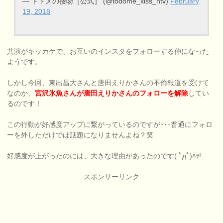
— トドメの接吻［公式］ (@todome_kiss_ntv)
February
19, 2018
共演がキッカケで、お互いのインスタをフォローする仲になった
ようです。
しかし今回、東出昌大さんと唐田えりかさんの不倫報道を受けて
なのか、
宮沢氷魚さんが唐田えりかさんのフォローを解除
してい
るのです！
この行動が好感度アップに繋がっているのですが･･･普通にフォロ
ーを外しただけでは話題になりませんよね？笑
好感度が上がったのには、大きな理由があったのです( ﾟдﾟ)ﾊｯ!
スポンサーリンク