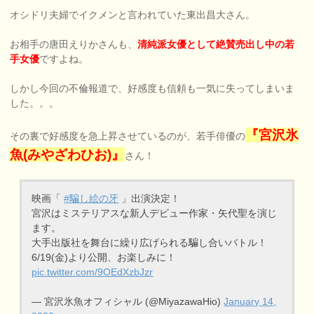
オシドリ夫婦でイクメンと言われていた東出昌大さん。
お相手の唐田えりかさんも、
清純派女優として絶賛売出し中の若
手女優
ですよね。
しかし今回の不倫報道で、好感度も信頼も一気に失ってしまいま
した。。。
『宮沢氷
その裏で好感度を急上昇させているのが、若手俳優の
魚(みやざわひお)』
さん！
映画「
#騙し絵の牙
」出演決定！
宮沢はミステリアスな新人デビュー作家・矢代聖を演じ
ます。
大手出版社を舞台に繰り広げられる騙し合いバトル！
6/19(金)より公開、お楽しみに！
pic.twitter.com/9OEdXzbJzr
— 宮沢氷魚オフィシャル (@MiyazawaHio)
January 14,