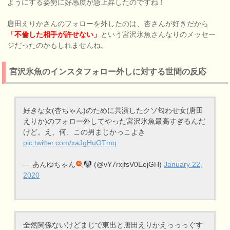
ようにする姿勢に好感度が急上昇したのですね！
唐田えりかさんのフォローを外したのは、杏さんが好きだから
「不倫した相手が許せない」
という宮沢氷魚さんなりのメッセー
ジだったのかもしれませんね。
宮沢氷魚のインスタフォロー外しに対する世間の反応
好きな女(杏ちゃん)のために共演したクソ匂わせ女(唐田
えりか)のフォロー外してやった宮沢氷魚最高すぎるんだ
けど。え、何、この男まじかっこよき
pic.twitter.com/xaJgHuOTmq
— あんゆちゃん
(@vY7rxjfsV0EejGH)
January 22,
2020
全然関係ないけどまじで東出と唐田えりかえっっっぐす