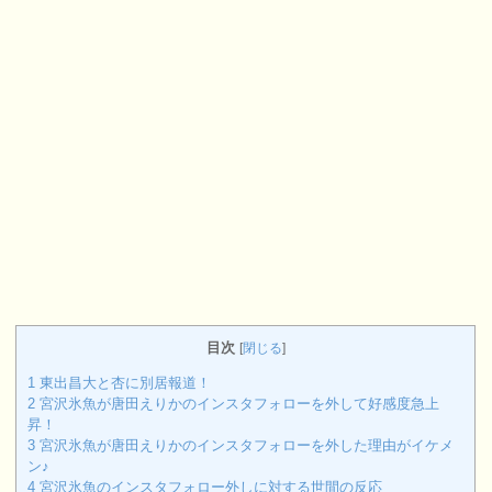
目次
[
閉じる
]
1
東出昌大と杏に別居報道！
2
宮沢氷魚が唐田えりかのインスタフォローを外して好感度急上
昇！
3
宮沢氷魚が唐田えりかのインスタフォローを外した理由がイケメ
ン♪
4
宮沢氷魚のインスタフォロー外しに対する世間の反応