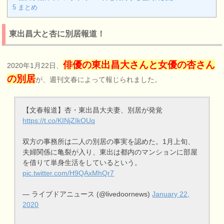
5
まとめ
東出昌大と杏に別居報道！
俳優の東出昌大さんと女優の杏さん
2020年1月22日、
の別居
が、週刊文春によって報じられました。
【文春報道】杏・東出昌大夫妻、別居が発覚
https://t.co/KINjZIkOUq
双方の事務所は二人の別居の事実を認めた。1月上旬、
夫婦関係に亀裂が入り、東出は都内のマンションに部屋
を借りて単身生活をしているという。
pic.twitter.com/H9QAxMhQr7
— ライブドアニュース (@livedoornews)
January 22,
2020