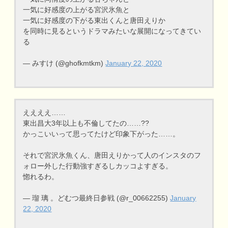
一気に好感度の上がる宮沢氷魚と
一気に好感度の下がる東出くんと唐田えりか
を同時に見るというドラマみたいな展開になってきてい
る
— みすけ (@ghofkmtkm)
January 22, 2020
ええええ……
東出昌大3年以上も不倫してたの……??
かっこいいって思ってたけど印象下がった……。
それで宮沢氷魚くん、唐田えりかって人のインスタのフ
ォロー外した行動強すぎるしカッコよすぎる。
惚れるわ。
— 瑠 璃 。どむつ最終日参戦 (@r_00662255)
January
22, 2020