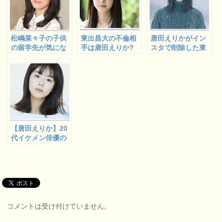
松嶋菜々子の子供
東出昌大の不倫相
唐田えりかがイン
の留学先が気にな
手は唐田えりか?
スタで削除した東
る!年間400万円の
インスタ写真やコ
出昌大の写真は?
バレエの名門?
メントが匂わせで
10枚の画像まとめ!
意味深?
【唐田えりか】20
代イケメン俳優の
別彼は誰?瀬戸康
史とも匂わせ?
コメントは受け付けていません。