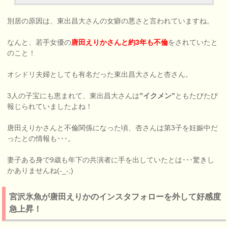
別居の原因は、東出昌大さんの女癖の悪さと言われていますね。
なんと、若手女優の
唐田えりかさんと約3年も不倫
をされていたと
のこと！
オシドリ夫婦としても有名だった東出昌大さんと杏さん。
3人の子宝にも恵まれて、東出昌大さんは
”イクメン”
ともたびたび
報じられていましたよね！
唐田えりかさんと不倫関係になった頃、杏さんは第3子を妊娠中だ
ったとの情報も･･･。
妻子ある身で9歳も年下の共演者に手を出していたとは･･･驚きし
かありませんね(-_-;)
宮沢氷魚が唐田えりかのインスタフォローを外して好感度
急上昇！