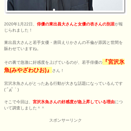
2020年1月22日、
俳優の東出昌大さんと女優の杏さんの別居
が報
じられました！
東出昌大さんと若手女優・唐田えりかさんの不倫が原因と世間を
賑わせていますね。
『宮沢氷
その裏で急激に好感度を上げているのが、若手俳優の
魚(みやざわひお)』
さん！
宮沢氷魚さんがとったある行動が大きな話題になっているんです
(´ﾟдﾟ｀)
そこで今回は、
宮沢氷魚さんの好感度が急上昇している理由
につ
いて調査しました＾＾
スポンサーリンク