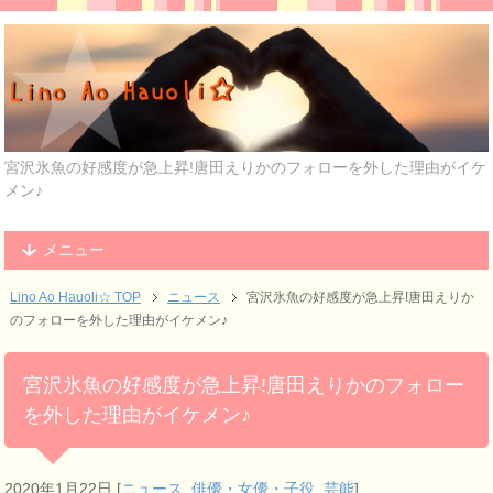
宮沢氷魚の好感度が急上昇!唐田えりかのフォローを外した理由がイケ
メン♪
メニュー
Lino Ao Hauoli☆ TOP
ニュース
宮沢氷魚の好感度が急上昇!唐田えりか
のフォローを外した理由がイケメン♪
宮沢氷魚の好感度が急上昇!唐田えりかのフォロー
を外した理由がイケメン♪
2020年1月22日
[
ニュース
,
俳優・女優・子役
,
芸能
]