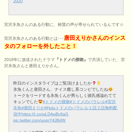
2020
宮沢氷魚さんのある行動に、称賛の声が寄せられているんです☆
唐田えりかさんのインス
宮沢氷魚さんのある行動とは･･･
タのフォローを外したこと！
2018年に放送されたドラマ
『トドメの接吻』
で共演していた、宮
沢氷魚さんと唐田えりかさん。
昨日のインスタライブはご覧頂けましたか
氷魚くんと唐田さん、ナイス癒し系コンビでしたね
トークをリードする氷魚くんが男らしく彼氏感溢れてて
キュンでした
#トドメの接吻
#トドメのパラレル
#宮沢
氷魚
#唐田えりか
#Huluトドメのパラレル１話２話無料配
信中
https://t.co/wLD4wBy8aG
pic.twitter.com/uoprY4JBdW