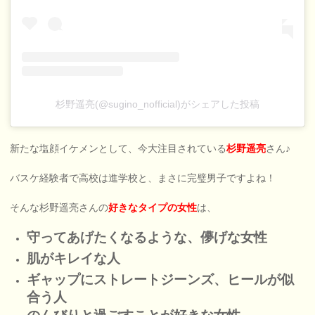
杉野遥亮(@sugino_nofficial)がシェアした投稿
新たな塩顔イケメンとして、今大注目されている
杉野遥亮
さん♪
バスケ経験者で高校は進学校と、まさに完璧男子ですよね！
そんな杉野遥亮さんの
好きなタイプの女性
は、
守ってあげたくなるような、儚げな女性
肌がキレイな人
ギャップにストレートジーンズ、ヒールが似
合う人