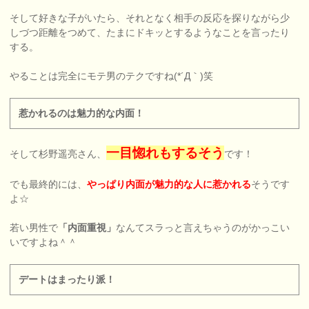
そして好きな子がいたら、それとなく相手の反応を探りながら少
しづつ距離をつめて、たまにドキッとするようなことを言ったり
する。
やることは完全にモテ男のテクですね(*´Д｀)笑
惹かれるのは魅力的な内面！
一目惚れもするそう
そして杉野遥亮さん、
です！
でも最終的には、
やっぱり内面が魅力的な人に惹かれる
そうです
よ☆
若い男性で
「内面重視」
なんてスラっと言えちゃうのがかっこい
いですよね＾＾
デートはまったり派！