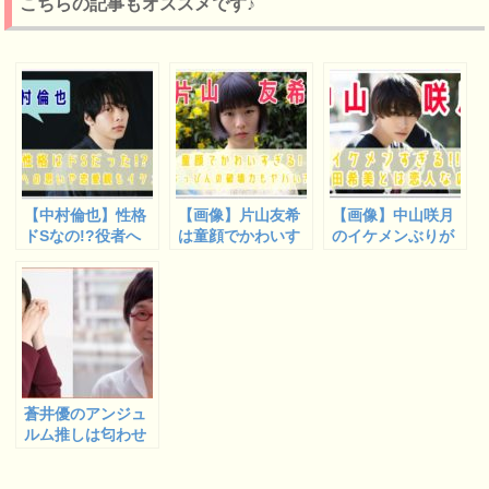
こちらの記事もオススメです♪
【中村倫也】性格
【画像】片山友希
【画像】中山咲月
ドSなの!?役者へ
は童顔でかわいす
のイケメンぶりが
の思いや恋愛観ま
ぎる!すっぴんも公
話題!前田希美の王
でイケメンだった!
開?動画も紹介♪
子様で恋人同士?
蒼井優のアンジュ
ルム推しは匂わせ
だった?山里亮太
との馴れ初めも調