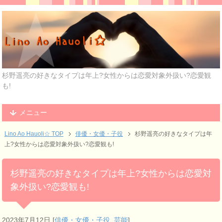
杉野遥亮の好きなタイプは年上?女性からは恋愛対象外扱い?恋愛観
も!
メニュー
Lino Ao Hauoli☆ TOP
俳優・女優・子役
杉野遥亮の好きなタイプは年
上?女性からは恋愛対象外扱い?恋愛観も!
杉野遥亮の好きなタイプは年上?女性からは恋愛対
象外扱い?恋愛観も!
2023年7月12日
[
俳優・女優・子役
,
芸能
]